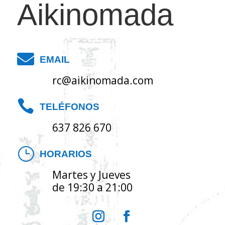
Aikinomada

EMAIL
rc@aikinomada.com

TELÉFONOS
637 826 670
}
HORARIOS
Martes y Jueves
de 19:30 a 21:00