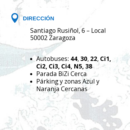

DIRECCIÓN
Santiago Rusiñol, 6 – Local
50002 Zaragoza
Autobuses:
44
,
30
,
22
,
C
i1,
Ci2, Ci3, Ci4, N5, 38
Parada BiZi Cerca
Párking y zonas Azul y
Naranja Cercanas